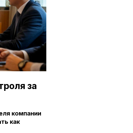
троля за
теля компании
ть как