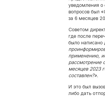
уведомления о 
вопросов был «
за 6 месяцев 20
Советом директ
где после пере
было написано
проинформирова
применению, ис
рассмотрение с
месяцев 2023 г
составлен?»
.
И это был вызо
либо дать отпо