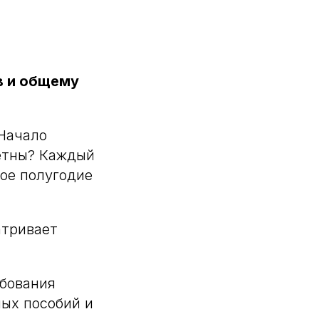
в и общему
 Начало
четны? Каждый
ое полугодие
атривает
ебования
ых пособий и