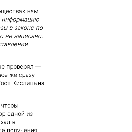
обществах нам
ь информацию
зы в законе по
о не написано.
ставлении
 не проверял —
все же сразу
 Тося Кислицына
 чтобы
ор одной из
зал в
ле получения