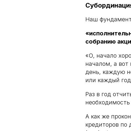
Субординация
Наш фундамент
«исполнительн
собранию акц
«О, начало хор
началом, а вот
день, каждую н
или каждый год
Раз в год отчи
необходимость 
А как же проко
кредиторов по 