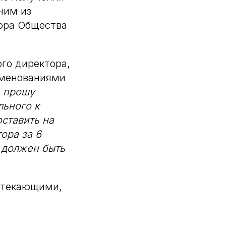
ним из
тора Общества
го директора,
именованиями
, прошу
льного к
ставить на
ора за 6
 должен быть
вытекающими,