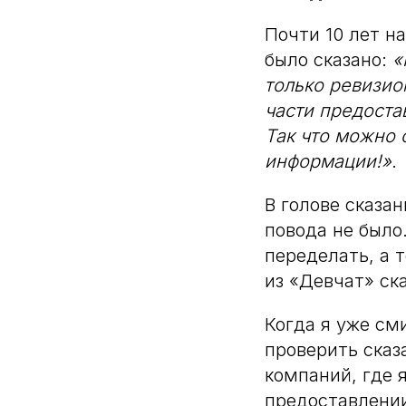
Почти 10 лет н
было сказано:
«
только ревизио
части предоста
Так что можно 
информации!»
.
В голове сказа
повода не было
переделать, а 
из «Девчат» ск
Когда я уже см
проверить сказ
компаний, где 
предоставлении