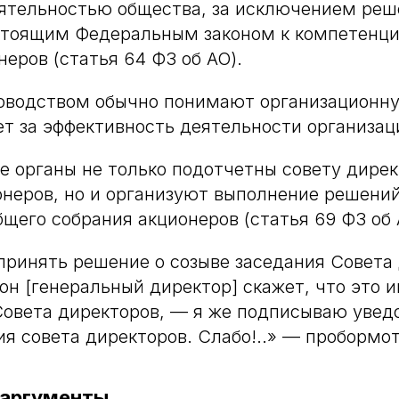
ятельностью общества, за исключением реш
стоящим Федеральным законом к компетенци
неров (статья 64 ФЗ об АО).
оводством обычно понимают организационн
ет за эффективность деятельности организац
 органы не только подотчетны совету дире
неров, но и организуют выполнение решений
бщего собрания акционеров (статья 69 ФЗ об 
ринять решение о созыве заседания Совета
н [генеральный директор] скажет, что это и
овета директоров, — я же подписываю увед
ия совета директоров. Слабо!..» — пробормот
 аргументы