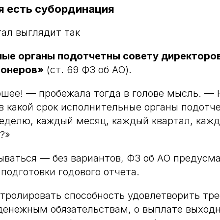
 есть субординация
ал выглядит так
ые органы подотчетны совету директоро
ионеров»
(ст. 69 ФЗ об АО).
ошее! — пробежала тогда в голове мысль. —
 в какой срок исполнительные органы подот
еделю, каждый месяц, каждый квартал, кажд
?»
тываться — без вариантов, ФЗ об АО предусм
подготовки годового отчета.
нтролировать способность удовлетворить тр
денежным обязательствам, о выплате выходн