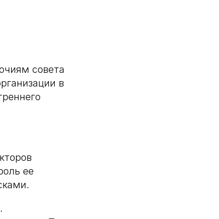
мочиям совета
организации в
треннего
екторов
роль ее
сками.
…