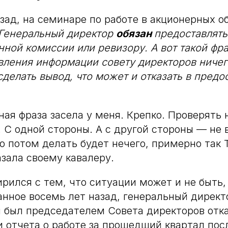
азад, на семинаре по работе в акционерных 
Генеральный директор
обязан
предоставлят
нной комиссии или ревизору. А вот такой фра
вления информации совету директоров ничег
сделать вывод, что может и отказать в предо
нная фраза засела у меня. Крепко. Проверять
. С одной стороны. А с другой стороны — не 
то потом делать будет нечего, примерно так
азала своему кавалеру.
ирился с тем, что ситуации может и не быть,
анное восемь лет назад, генеральный директ
я был председателем Совета директоров отка
 отчета о работе за прошедший квартал пос