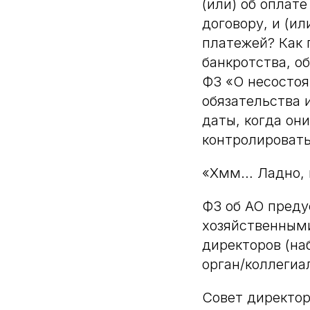
(или) об оплат
договору, и (и
платежей? Как 
банкротства, об
ФЗ «О несостоя
обязательства 
даты, когда он
контролироват
«Хмм… Ладно, 
ФЗ об АО преду
хозяйственными
директоров (н
орган/коллеги
Совет директор