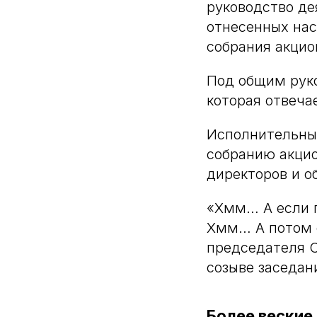
руководство де
отнесенных на
собрания акцио
Под общим рук
которая отвеча
Исполнительные
собранию акцио
директоров и о
«Хмм… А если п
Хмм… А потом о
председателя С
созыве заседан
Более веские