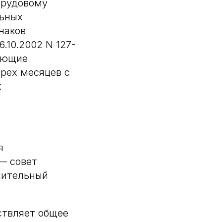
трудовому
льных
наков
.10.2002 N 127-
вующие
трех месяцев с
к
я
— совет
нительный
.
ствляет общее