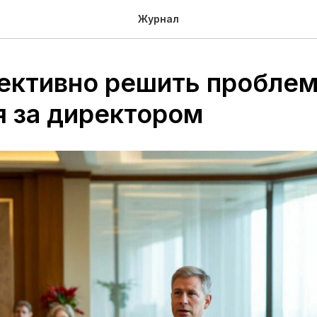
Журнал
ективно решить пробле
я за директором