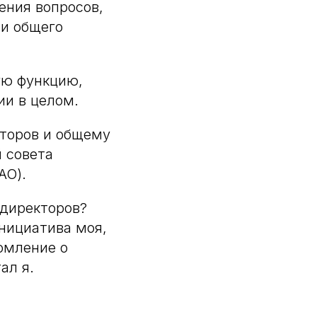
ения вопросов,
и общего
ую функцию,
ии в целом.
кторов и общему
 совета
АО).
 директоров?
нициатива моя,
омление о
ал я.