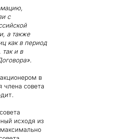
рмацию,
зи с
ссийской
, а также
иц как в период
так и в
Договора».
 акционером в
я члена совета
одит.
совета
ный исходя из
и максимально
совета