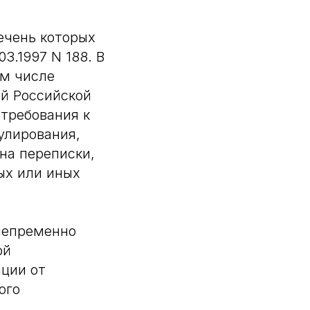
ечень которых
3.1997 N 188. В
ом числе
й Российской
требования к
улирования,
на переписки,
ых или иных
непременно
ой
ции от
ого