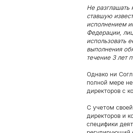
Не разглашать
ставшую извес
исполнением им
Федерации, лиц
использовать е
выполнения обя
течение 3 лет 
Однако ни Согл
полной мере не
директоров с к
С учетом своей
директоров и к
специфики деят
регулирующий 