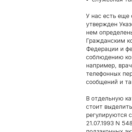
У нас есть еще
утвержден Указ
нем определены
Гражданским к
Федерации и фе
соблюдению кон
например, врач
телефонных пер
сообщений и та
В отдельную к
стоит выделить
регулируются 
21.07.1993 N 54
подзаконных ак