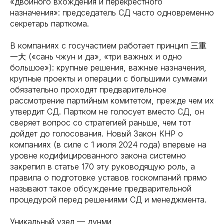
«двойного вхождения и перекрестного
назначения»: председатель СД часто одновременно
секретарь парткома.
В компаниях с госучастием работает принцип 三重
一大 («сань чжун и да», «три важных и одно
большое»): крупные решения, важные назначения,
крупные проекты и операции с большими суммами
обязательно проходят предварительное
рассмотрение партийным комитетом, прежде чем их
утвердит СД. Партком не голосует вместо СД, он
сверяет вопрос со стратегией раньше, чем тот
дойдет до голосования. Новый Закон КНР о
компаниях (в силе с 1 июля 2024 года) впервые на
уровне кодифицированного закона системно
закрепил в статье 170 эту руководящую роль, а
правила о подготовке уставов госкомпаний прямо
называют такое обсуждение предварительной
процедурой перед решениями СД и менеджмента.
Уникальный узел — дунми