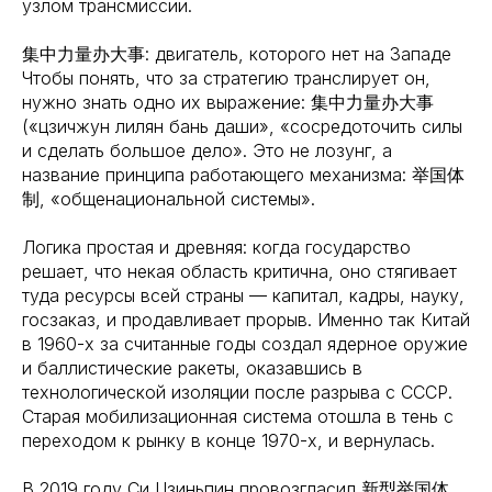
узлом трансмиссии.
集中力量办大事: двигатель, которого нет на Западе
Чтобы понять, что за стратегию транслирует он,
нужно знать одно их выражение: 集中力量办大事
(«цзичжун лилян бань даши», «сосредоточить силы
и сделать большое дело». Это не лозунг, а
название принципа работающего механизма: 举国体
制, «общенациональной системы».
Логика простая и древняя: когда государство
решает, что некая область критична, оно стягивает
туда ресурсы всей страны — капитал, кадры, науку,
госзаказ, и продавливает прорыв. Именно так Китай
в 1960-х за считанные годы создал ядерное оружие
и баллистические ракеты, оказавшись в
технологической изоляции после разрыва с СССР.
Старая мобилизационная система отошла в тень с
переходом к рынку в конце 1970-х, и вернулась.
В 2019 году Си Цзиньпин провозгласил 新型举国体