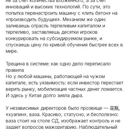
не за счет количества вложенного, а за счет
инноваций и высоких технологий. По сути, это
попытка перенастроить машину с «лить бетон» на
«производить будущее». Механизм же один:
заливаешь отрасль терпеливым капиталом и
терпеливо, заставляешь десятки игроков
конкурировать на субсидируемом рынке, и
спускаешь цену по кривой обучения быстрее всех в
мире.
Трещина в системе: как одно дело переписало
правила
Но у любой машины, работающей на чужом
капитале, есть уязвимость: если инвестор перестает
верить рынку, мобилизация частных денег ломается.
И здесь у Китая долго зияла дыра.
У независимых директоров было прозвище — 花瓶,
«хуапин», ваза. Красиво, статусно, и бесполезно:
ваза стоит на столе СД, изображает контроль и не
задает вопросов мажоритарию. Наблюдательный